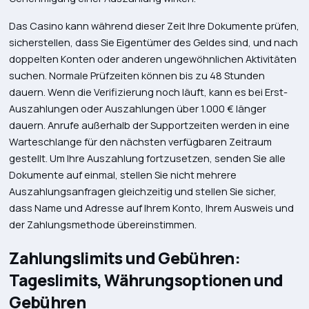
Das Casino kann während dieser Zeit Ihre Dokumente prüfen,
sicherstellen, dass Sie Eigentümer des Geldes sind, und nach
doppelten Konten oder anderen ungewöhnlichen Aktivitäten
suchen. Normale Prüfzeiten können bis zu 48 Stunden
dauern. Wenn die Verifizierung noch läuft, kann es bei Erst-
Auszahlungen oder Auszahlungen über 1.000 € länger
dauern. Anrufe außerhalb der Supportzeiten werden in eine
Warteschlange für den nächsten verfügbaren Zeitraum
gestellt. Um Ihre Auszahlung fortzusetzen, senden Sie alle
Dokumente auf einmal, stellen Sie nicht mehrere
Auszahlungsanfragen gleichzeitig und stellen Sie sicher,
dass Name und Adresse auf Ihrem Konto, Ihrem Ausweis und
der Zahlungsmethode übereinstimmen.
Zahlungslimits und Gebühren:
Tageslimits, Währungsoptionen und
Gebühren