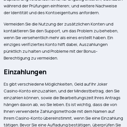
während der Prüfungen einfrieren; und weitere Nachweise
der Identität und des Kontoeigentums anfordern.
Vermeiden Sie die Nutzung der zusätzlichen Konten und
kontaktieren Sie den Support, um das Problem zu beheben,
wenn Sie versehentlich mehr als eines erstellt haben. Ein
einziges verifiziertes Konto hilft dabei, Auszahlungen
pünktlich zu halten und Probleme mit der Bonus-
Berechtigung zu vermeiden.
Einzahlungen
Es gibt verschiedene Möglichkeiten, Geld auf Ihr Joker
Casino-Konto einzuzahlen, und der Mindestbetrag, den Sie
einzahlen können, sowie die Bearbeitungszeit Ihres Antrags
hängen davon ab, wo Sie leben. Es ist wichtig, dass die von
Ihnen verwendete Zahlungsmethode mit dem Namen auf
Ihrem Casino-Konto übereinstimmt, wenn Sie eine Einzahlung
tätigen. Bevor Sie eine Aufladung bestätigen, überprüfen Sie