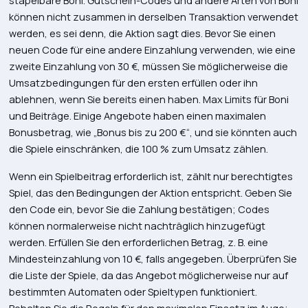
stapelbare Boni. Gutschein-Codes und andere Arten von Boni
können nicht zusammen in derselben Transaktion verwendet
werden, es sei denn, die Aktion sagt dies. Bevor Sie einen
neuen Code für eine andere Einzahlung verwenden, wie eine
zweite Einzahlung von 30 €, müssen Sie möglicherweise die
Umsatzbedingungen für den ersten erfüllen oder ihn
ablehnen, wenn Sie bereits einen haben. Max Limits für Boni
und Beiträge. Einige Angebote haben einen maximalen
Bonusbetrag, wie „Bonus bis zu 200 €“, und sie könnten auch
die Spiele einschränken, die 100 % zum Umsatz zählen.
Wenn ein Spielbeitrag erforderlich ist, zählt nur berechtigtes
Spiel, das den Bedingungen der Aktion entspricht. Geben Sie
den Code ein, bevor Sie die Zahlung bestätigen; Codes
können normalerweise nicht nachträglich hinzugefügt
werden. Erfüllen Sie den erforderlichen Betrag, z. B. eine
Mindesteinzahlung von 10 €, falls angegeben. Überprüfen Sie
die Liste der Spiele, da das Angebot möglicherweise nur auf
bestimmten Automaten oder Spieltypen funktioniert.