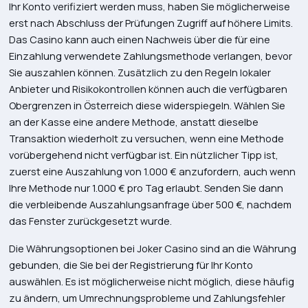
Ihr Konto verifiziert werden muss, haben Sie möglicherweise
erst nach Abschluss der Prüfungen Zugriff auf höhere Limits.
Das Casino kann auch einen Nachweis über die für eine
Einzahlung verwendete Zahlungsmethode verlangen, bevor
Sie auszahlen können. Zusätzlich zu den Regeln lokaler
Anbieter und Risikokontrollen können auch die verfügbaren
Obergrenzen in Österreich diese widerspiegeln. Wählen Sie
an der Kasse eine andere Methode, anstatt dieselbe
Transaktion wiederholt zu versuchen, wenn eine Methode
vorübergehend nicht verfügbar ist. Ein nützlicher Tipp ist,
zuerst eine Auszahlung von 1.000 € anzufordern, auch wenn
Ihre Methode nur 1.000 € pro Tag erlaubt. Senden Sie dann
die verbleibende Auszahlungsanfrage über 500 €, nachdem
das Fenster zurückgesetzt wurde.
Die Währungsoptionen bei Joker Casino sind an die Währung
gebunden, die Sie bei der Registrierung für Ihr Konto
auswählen. Es ist möglicherweise nicht möglich, diese häufig
zu ändern, um Umrechnungsprobleme und Zahlungsfehler