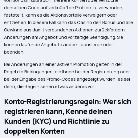
von Bonusmissbrauch, mehrere Konten oder Versuche,
denselben Code auf verknüpften Profilen zu verwenden,
feststellt, kann es die Aktionsvorteile verweigern oder
entziehen. In diesem Fall kann das Casino den Bonus und alle
Gewinne aus damit verbundenen Aktionen zurückfordern.
Änderungen am Angebot und vorzeitige Beendigung. Sie
können laufende Angebote ändern, pausieren oder
beenden.
Bei Änderungen an einer aktiven Promotion gelten in der
Regel die Bedingungen, die Ihnen bei der Registrierung oder
bei der Eingabe des Promo-Codes angezeigt wurden, es sei
denn, die Regeln sehen etwas anderes vor.
Konto-Registrierungsregeln: Wer sich
registrieren kann, Kenne deinen
Kunden (KYC) und Richtlinie zu
doppelten Konten