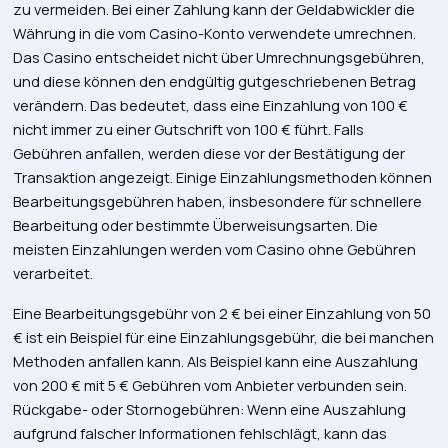
zu vermeiden. Bei einer Zahlung kann der Geldabwickler die
Währung in die vom Casino-Konto verwendete umrechnen.
Das Casino entscheidet nicht über Umrechnungsgebühren,
und diese können den endgültig gutgeschriebenen Betrag
verändern. Das bedeutet, dass eine Einzahlung von 100 €
nicht immer zu einer Gutschrift von 100 € führt. Falls
Gebühren anfallen, werden diese vor der Bestätigung der
Transaktion angezeigt. Einige Einzahlungsmethoden können
Bearbeitungsgebühren haben, insbesondere für schnellere
Bearbeitung oder bestimmte Überweisungsarten. Die
meisten Einzahlungen werden vom Casino ohne Gebühren
verarbeitet.
Eine Bearbeitungsgebühr von 2 € bei einer Einzahlung von 50
€ ist ein Beispiel für eine Einzahlungsgebühr, die bei manchen
Methoden anfallen kann. Als Beispiel kann eine Auszahlung
von 200 € mit 5 € Gebühren vom Anbieter verbunden sein.
Rückgabe- oder Stornogebühren: Wenn eine Auszahlung
aufgrund falscher Informationen fehlschlägt, kann das