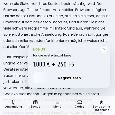
wenn die Sicherheit Ihres Kontos beeinträchtigt wird. Der
Browserzugriff ist auf modernen mobilen Browsern möglich.
Um die beste Leistung zu erzielen, stellen Sie sicher, dass Ihr
Browser auf dem neuesten Stand ist, und führen Sie nicht
viele schwere Programme im Hintergrund aus, während Sie
spielen. Biometrische Anmeldung, Push-Benachrichtigungen
oder schnelleres Laden funktionieren möglicherweise nicht
auf allen Geräten oder hängen vom Modell ab.
BONUS
für die erste Einzahlung
Zum Beispiel können die Betriebssystemversion, die Browser-
Engine, der verfügbare Speicher und die aktivierten
1000 € + 250 FS
Geräteeinstellungen alle beeinflussen, wie gut zwei Geräte
zusammenarbeiten. Joker Casino kann Geräte, die gerootet,
Registrieren
jailbroken, mit Automatisierungstools laufen oder Software
verwenden, die normales Gameplay oder
Geolokalisierungsprüfungen in irgendeiner Weise stört,
möglicherweise nicht zulassen. Die meisten neuen
Smartphones und Tablets mit den neuesten Browsern und
Anwendung
Bonus
Menü
Codes
Bonus ohne
Einzahlung
Betriebssystemen können diese App nutzen. Emulatoren,