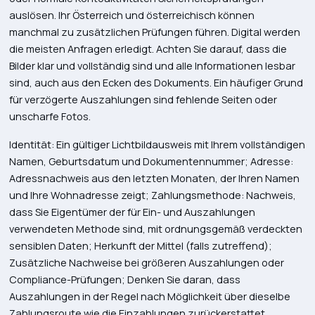
auslösen. Ihr Österreich und österreichisch können
manchmal zu zusätzlichen Prüfungen führen. Digital werden
die meisten Anfragen erledigt. Achten Sie darauf, dass die
Bilder klar und vollständig sind und alle Informationen lesbar
sind, auch aus den Ecken des Dokuments. Ein häufiger Grund
für verzögerte Auszahlungen sind fehlende Seiten oder
unscharfe Fotos.
Identität: Ein gültiger Lichtbildausweis mit Ihrem vollständigen
Namen, Geburtsdatum und Dokumentennummer; Adresse:
Adressnachweis aus den letzten Monaten, der Ihren Namen
und Ihre Wohnadresse zeigt; Zahlungsmethode: Nachweis,
dass Sie Eigentümer der für Ein- und Auszahlungen
verwendeten Methode sind, mit ordnungsgemäß verdeckten
sensiblen Daten; Herkunft der Mittel (falls zutreffend);
Zusätzliche Nachweise bei größeren Auszahlungen oder
Compliance-Prüfungen; Denken Sie daran, dass
Auszahlungen in der Regel nach Möglichkeit über dieselbe
Zahlungsroute wie die Einzahlungen zurückerstattet