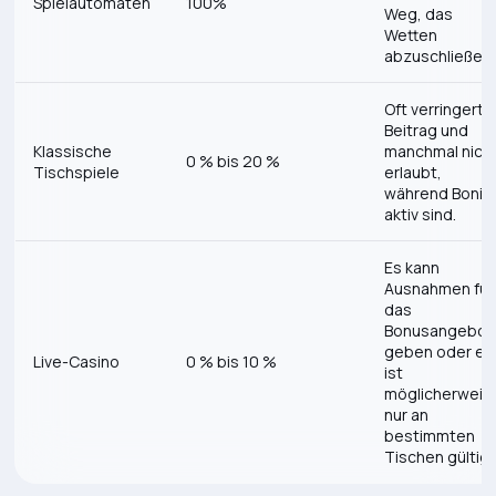
Spielautomaten
100%
Weg, das
Wetten
abzuschließen.
Oft verringerte
Beitrag und
Klassische
manchmal nich
0 % bis 20 %
Tischspiele
erlaubt,
während Boni
aktiv sind.
Es kann
Ausnahmen für
das
Bonusangebot
geben oder es
Live-Casino
0 % bis 10 %
ist
möglicherweis
nur an
bestimmten
Tischen gültig.