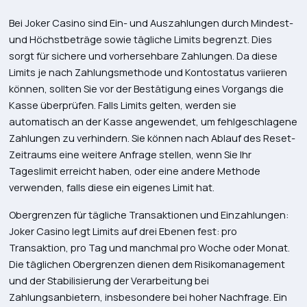
Bei Joker Casino sind Ein- und Auszahlungen durch Mindest-
und Höchstbeträge sowie tägliche Limits begrenzt. Dies
sorgt für sichere und vorhersehbare Zahlungen. Da diese
Limits je nach Zahlungsmethode und Kontostatus variieren
können, sollten Sie vor der Bestätigung eines Vorgangs die
Kasse überprüfen. Falls Limits gelten, werden sie
automatisch an der Kasse angewendet, um fehlgeschlagene
Zahlungen zu verhindern. Sie können nach Ablauf des Reset-
Zeitraums eine weitere Anfrage stellen, wenn Sie Ihr
Tageslimit erreicht haben, oder eine andere Methode
verwenden, falls diese ein eigenes Limit hat.
Obergrenzen für tägliche Transaktionen und Einzahlungen:
Joker Casino legt Limits auf drei Ebenen fest: pro
Transaktion, pro Tag und manchmal pro Woche oder Monat.
Die täglichen Obergrenzen dienen dem Risikomanagement
und der Stabilisierung der Verarbeitung bei
Zahlungsanbietern, insbesondere bei hoher Nachfrage. Ein